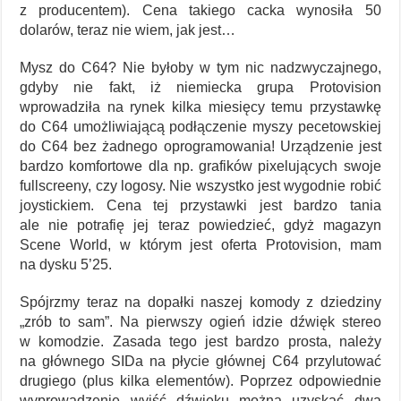
z producentem). Cena takiego cacka wynosiła 50
dolarów, teraz nie wiem, jak jest…
Mysz do C64? Nie byłoby w tym nic nadzwyczajnego,
gdyby nie fakt, iż niemiecka grupa Protovision
wprowadziła na rynek kilka miesięcy temu przystawkę
do C64 umożliwiającą podłączenie myszy pecetowskiej
do C64 bez żadnego oprogramowania! Urządzenie jest
bardzo komfortowe dla np. grafików pixelujących swoje
fullscreeny, czy logosy. Nie wszystko jest wygodnie robić
joystickiem. Cena tej przystawki jest bardzo tania
ale nie potrafię jej teraz powiedzieć, gdyż magazyn
Scene World, w którym jest oferta Protovision, mam
na dysku 5’25.
Spójrzmy teraz na dopałki naszej komody z dziedziny
„zrób to sam”. Na pierwszy ogień idzie dźwięk stereo
w komodzie. Zasada tego jest bardzo prosta, należy
na głównego SIDa na płycie głównej C64 przylutować
drugiego (plus kilka elementów). Poprzez odpowiednie
wyprowadzenie wyjść dźwięku można uzyskać dwa