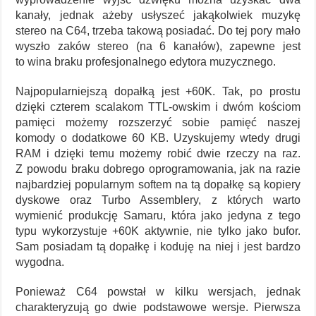
kanały, jednak ażeby usłyszeć jakąkolwiek muzykę
stereo na C64, trzeba takową posiadać. Do tej pory mało
wyszło zaków stereo (na 6 kanałów), zapewne jest
to wina braku profesjonalnego edytora muzycznego.
Najpopularniejszą dopałką jest +60K. Tak, po prostu
dzięki czterem scalakom TTL-owskim i dwóm kościom
pamięci możemy rozszerzyć sobie pamięć naszej
komody o dodatkowe 60 KB. Uzyskujemy wtedy drugi
RAM i dzięki temu możemy robić dwie rzeczy na raz.
Z powodu braku dobrego oprogramowania, jak na razie
najbardziej popularnym softem na tą dopałkę są kopiery
dyskowe oraz Turbo Assemblery, z których warto
wymienić produkcję Samaru, która jako jedyna z tego
typu wykorzystuje +60K aktywnie, nie tylko jako bufor.
Sam posiadam tą dopałkę i koduję na niej i jest bardzo
wygodna.
Ponieważ C64 powstał w kilku wersjach, jednak
charakteryzują go dwie podstawowe wersje. Pierwsza