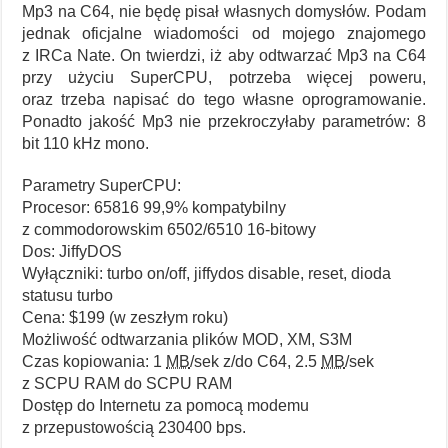
Mp3 na C64, nie będę pisał własnych domysłów. Podam
jednak oficjalne wiadomości od mojego znajomego
z IRCa Nate. On twierdzi, iż aby odtwarzać Mp3 na C64
przy użyciu SuperCPU, potrzeba więcej poweru,
oraz trzeba napisać do tego własne oprogramowanie.
Ponadto jakość Mp3 nie przekroczyłaby parametrów: 8
bit 110 kHz mono.
Parametry SuperCPU:
Procesor: 65816 99,9% kompatybilny
z commodorowskim 6502/6510 16-bitowy
Dos: JiffyDOS
Wyłączniki: turbo on/off, jiffydos disable, reset, dioda
statusu turbo
Cena: $199 (w zeszłym roku)
Możliwość odtwarzania plików MOD, XM, S3M
Czas kopiowania: 1
MB
/sek z/do C64, 2.5
MB
/sek
z SCPU RAM do SCPU RAM
Dostęp do Internetu za pomocą modemu
z przepustowością 230400 bps.