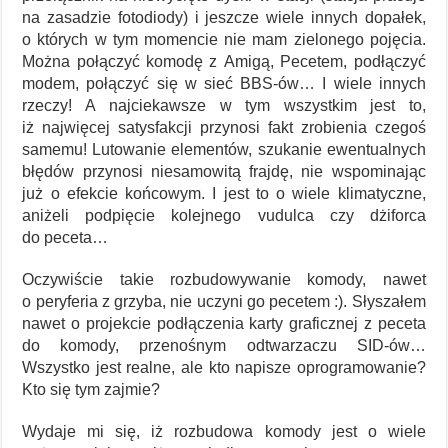
na zasadzie fotodiody) i jeszcze wiele innych dopałek,
o których w tym momencie nie mam zielonego pojęcia.
Można połączyć komodę z Amigą, Pecetem, podłączyć
modem, połączyć się w sieć BBS-ów… I wiele innych
rzeczy! A najciekawsze w tym wszystkim jest to,
iż najwięcej satysfakcji przynosi fakt zrobienia czegoś
samemu! Lutowanie elementów, szukanie ewentualnych
błędów przynosi niesamowitą frajdę, nie wspominając
już o efekcie końcowym. I jest to o wiele klimatyczne,
aniżeli podpięcie kolejnego vudulca czy dżiforca
do peceta…
Oczywiście takie rozbudowywanie komody, nawet
o peryferia z grzyba, nie uczyni go pecetem :). Słyszałem
nawet o projekcie podłączenia karty graficznej z peceta
do komody, przenośnym odtwarzaczu SID-ów…
Wszystko jest realne, ale kto napisze oprogramowanie?
Kto się tym zajmie?
Wydaje mi się, iż rozbudowa komody jest o wiele