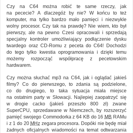
Czy na C64 można robić te same rzeczy, jak
na pececie? A dlaczegóż by nie? W końcu to też
komputer, ma tylko bardzo mało pamięci i niezwykle
wolny procesor. Czy tak na prawdę? Nie wiem, kto był
pierwszy, ale na pewno Czesi opracowali i sprzedają
specjalny kontroler umożliwiający podłączenie dysku
twardego oraz CD-Romu z peceta do C64! Dochodzi
do tego tylko kwestia oprogramowania i dzięki temu
możemy rozpocząć współpracę z pecetowskim
hardwarem.
Czy można słuchać mp3 na C64, jak i oglądać jakieś
filmy? Co do pierwszego, to zdania są podzielone,
co do drugiego, to taka sytuacja miała miejsce
na ostatnim party w Słowacji. Najlepiej zaopatrzyć się
w drogie cacko (jakieś przeszło 800 zł) zwane
SuperCPU, sprzedawane w Niemczech, by rozszerzyć
pamięć swojego Commodorka z 64 KB do 16
MB
RAMu
i z 1 do 20
MHz
zegara procesora. Dopóki nie będę miał
żadnych oficjalnych wiadomości na temat odtwarzania