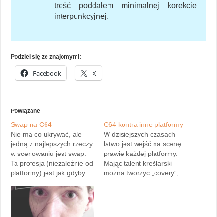
treść poddałem minimalnej korekcie
interpunkcyjnej.
Podziel się ze znajomymi:
Facebook
X
Powiązane
Swap na C64
C64 kontra inne platformy
Nie ma co ukrywać, ale
W dzisiejszych czasach
jedną z najlepszych rzeczy
łatwo jest wejść na scenę
w scenowaniu jest swap.
prawie każdej platformy.
Ta profesja (niezależnie od
Mając talent kreślarski
platformy) jest jak gdyby
można tworzyć „covery”,
kontynuacją starych
nie mając żadnego talentu
tradycji pisania listów.
można zająć się swapem,
Obecnie przybiera ona
mając dobre znajomości
inną formę. Listy w postaci
można zostać nawet