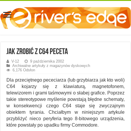
Jak zrobić z C64 peceta
V-12
9 października 2002
Archiwalne artykuły z magazynów dyskowych
6,176 Odsłon
Dla przeciętnego pececiarza (lub grzybiarza jak kto woli)
C64 kojarzy się z klawiaturą, magnetofonem,
telewizorem i grami taśmowymi o słabej grafice. Poprzez
takie stereotypowe myślenie powstają błędne schematy,
w konsekwencji czego C64 staje się zwyczajnym
obiektem tyrania. Chciałbym w niniejszym artykule
przybliżyć nieco peryferia tego 8-bitowego urządzenia,
które powstały po upadku firmy Commodore.