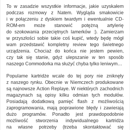
To w zasadzie wszystkie informacje, jakie uzyskałem
podczas rozmowy z Natem. Wygląda smakowicie
i w połączeniu z dyskiem twardym i ewentualnie CD-
ROM-em może stanowić potężną artylerię
do szokowania przeciętnych lamerków :). Zamierzam
w przyszłości sobie takie coś kupić, wtedy będę mógł
wam przedstawić kompletny review tego świetnego
urządzenia. Chociaż do końca nie jestem pewien,
czy tak się stanie, gdyż ulepszanie w ten sposób
naszego Commodorka ma służyć chyba tylko leniwym…
Popularne kartridże wcale do tej pory nie zniknęły
z naszego rynku. Obecnie w Niemczech produkowane
są najnowsze Action Replaye. W niektórych zachodnich
magazynach są opisy kilku odmian tych modułów.
Posiadają dodatkową pamięć flash z możliwością
zaprogramowania, mają poprawione błędy i zawierają
dużo programów. Ponadto jest prawdopodobnie
możliwość stworzenia indywidualnego kartridża
na własne potrzeby (trzeba skontaktować się