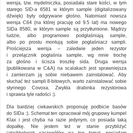
wersja, tzw. mydelniczka, posiadała stare kości, w tym
starego SID-a 6581 w którym sample (digitalizowany
dźwięk) były odgrywane głośno. Natomiast nowsza
wersja C64 (na której pracuję od 9.5 lat) ma nowego
SIDa 8580, w którym sample są przytłumione. Mądrzy
ludzie, albo programowo podgłaśniają sample,
albo po prostu montują sobie pogłaśniacz sampli.
Prościejsza wersja – zaledwie jeden rezystor
i przełącznik pogłaśnia sample, wg mnie trochę
za głośno i ścisza troszkę sida. Druga wersja
(publikowana w C&A) na scalakach jest sprawniejsza
i zamierzam ją sobie niebawem zainstalować. Aby
słuchać też sampli 8-bitowych, warto zainstalować sobie
słynnego Covoxa. Zwykła drabinka rezystorowa
i sprawia tyle radości :).
Dla bardziej ciekawskich proponuję podbicie basów
do SIDa :). Schemat ten opracował mój grupowy kumpel
Klax i jest chyba na razie jedynym, co posiada taką
dopałkę. Nie jestem też w stanie przybliżyć
jakichkolwiek szczegółów na ten temat, posiadam