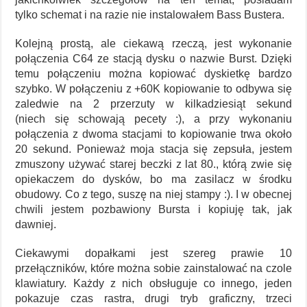
tylko schemat i na razie nie instalowałem Bass Bustera.
Kolejną prostą, ale ciekawą rzeczą, jest wykonanie
połączenia C64 ze stacją dysku o nazwie Burst. Dzięki
temu połączeniu można kopiować dyskietkę bardzo
szybko. W połączeniu z +60K kopiowanie to odbywa się
zaledwie na 2 przerzuty w kilkadziesiąt sekund
(niech się schowają pecety :), a przy wykonaniu
połączenia z dwoma stacjami to kopiowanie trwa około
20 sekund. Ponieważ moja stacja się zepsuła, jestem
zmuszony używać starej beczki z lat 80., którą zwie się
opiekaczem do dysków, bo ma zasilacz w środku
obudowy. Co z tego, suszę na niej stampy :). I w obecnej
chwili jestem pozbawiony Bursta i kopiuję tak, jak
dawniej.
Ciekawymi dopałkami jest szereg prawie 10
przełączników, które można sobie zainstalować na czole
klawiatury. Każdy z nich obsługuje co innego, jeden
pokazuje czas rastra, drugi tryb graficzny, trzeci