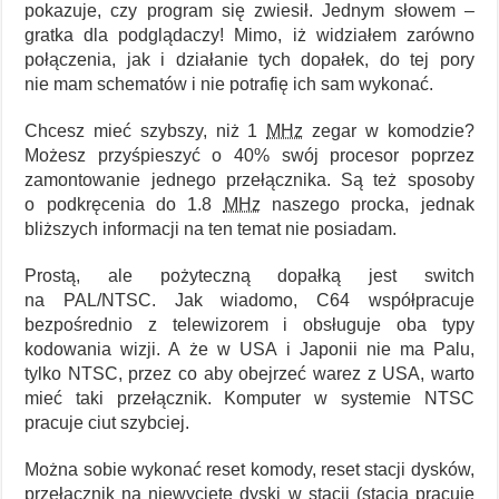
pokazuje, czy program się zwiesił. Jednym słowem –
gratka dla podglądaczy! Mimo, iż widziałem zarówno
połączenia, jak i działanie tych dopałek, do tej pory
nie mam schematów i nie potrafię ich sam wykonać.
Chcesz mieć szybszy, niż 1
MHz
zegar w komodzie?
Możesz przyśpieszyć o 40% swój procesor poprzez
zamontowanie jednego przełącznika. Są też sposoby
o podkręcenia do 1.8
MHz
naszego procka, jednak
bliższych informacji na ten temat nie posiadam.
Prostą, ale pożyteczną dopałką jest switch
na PAL/NTSC. Jak wiadomo, C64 współpracuje
bezpośrednio z telewizorem i obsługuje oba typy
kodowania wizji. A że w USA i Japonii nie ma Palu,
tylko NTSC, przez co aby obejrzeć warez z USA, warto
mieć taki przełącznik. Komputer w systemie NTSC
pracuje ciut szybciej.
Można sobie wykonać reset komody, reset stacji dysków,
przełącznik na niewycięte dyski w stacji (stacja pracuje