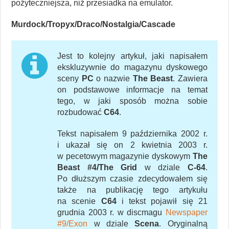
pożyteczniejsza, niż przesiadka na emulator.
Murdock/Tropyx/Draco/Nostalgia/Cascade
Jest to kolejny artykuł, jaki napisałem
ekskluzywnie do magazynu dyskowego
sceny
PC
o nazwie
The Beast
. Zawiera
on podstawowe informacje na temat
tego, w jaki sposób można sobie
rozbudować
C64
.
Tekst napisałem 9 października 2002 r.
i ukazał się on 2 kwietnia 2003 r.
w pecetowym magazynie dyskowym
The
Beast #4/The Grid
w dziale
C-64
.
Po dłuższym czasie zdecydowałem się
także na publikację tego artykułu
na scenie
C64
i tekst pojawił się 21
grudnia 2003 r. w discmagu
Newspaper
#9/Exon
w dziale
Scena
. Oryginalną