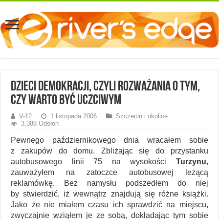
Dzieci demokracji, czyli rozważania o tym,
czy warto być uczciwym
V-12
1 listopada 2006
Szczecin i okolice
3,388 Odsłon
Pewnego październikowego dnia wracałem sobie
z zakupów do domu. Zbliżając się do przystanku
autobusowego linii 75 na wysokości
Turzynu
,
zauważyłem na zatoczce autobusowej leżącą
reklamówkę. Bez namysłu podszedłem do niej
by stwierdzić, iż wewnątrz znajdują się różne książki.
Jako że nie miałem czasu ich sprawdzić na miejscu,
zwyczajnie wziąłem je ze sobą, dokładając tym sobie