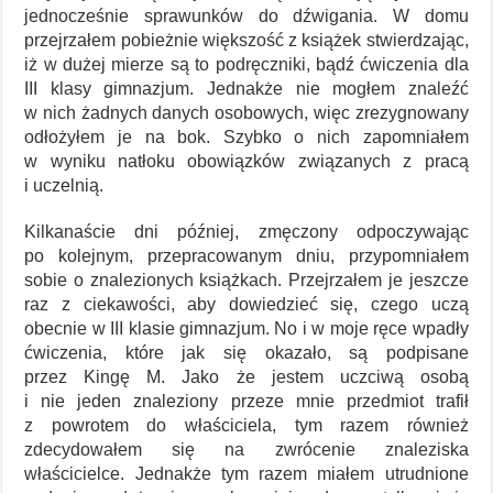
jednocześnie sprawunków do dźwigania. W domu
przejrzałem pobieżnie większość z książek stwierdzając,
iż w dużej mierze są to podręczniki, bądź ćwiczenia dla
III klasy gimnazjum. Jednakże nie mogłem znaleźć
w nich żadnych danych osobowych, więc zrezygnowany
odłożyłem je na bok. Szybko o nich zapomniałem
w wyniku natłoku obowiązków związanych z pracą
i uczelnią.
Kilkanaście dni później, zmęczony odpoczywając
po kolejnym, przepracowanym dniu, przypomniałem
sobie o znalezionych książkach. Przejrzałem je jeszcze
raz z ciekawości, aby dowiedzieć się, czego uczą
obecnie w III klasie gimnazjum. No i w moje ręce wpadły
ćwiczenia, które jak się okazało, są podpisane
przez Kingę M. Jako że jestem uczciwą osobą
i nie jeden znaleziony przeze mnie przedmiot trafił
z powrotem do właściciela, tym razem również
zdecydowałem się na zwrócenie znaleziska
właścicielce. Jednakże tym razem miałem utrudnione