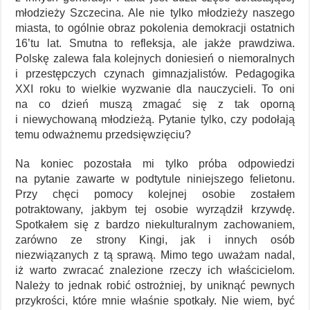
młodzieży Szczecina. Ale nie tylko młodzieży naszego
miasta, to ogólnie obraz pokolenia demokracji ostatnich
16’tu lat. Smutna to refleksja, ale jakże prawdziwa.
Polskę zalewa fala kolejnych doniesień o niemoralnych
i przestępczych czynach gimnazjalistów. Pedagogika
XXI roku to wielkie wyzwanie dla nauczycieli. To oni
na co dzień muszą zmagać się z tak oporną
i niewychowaną młodzieżą. Pytanie tylko, czy podołają
temu odważnemu przedsięwzięciu?
Na koniec pozostała mi tylko próba odpowiedzi
na pytanie zawarte w podtytule niniejszego felietonu.
Przy chęci pomocy kolejnej osobie zostałem
potraktowany, jakbym tej osobie wyrządził krzywdę.
Spotkałem się z bardzo niekulturalnym zachowaniem,
zarówno ze strony Kingi, jak i innych osób
niezwiązanych z tą sprawą. Mimo tego uważam nadal,
iż warto zwracać znalezione rzeczy ich właścicielom.
Należy to jednak robić ostrożniej, by uniknąć pewnych
przykrości, które mnie właśnie spotkały. Nie wiem, być