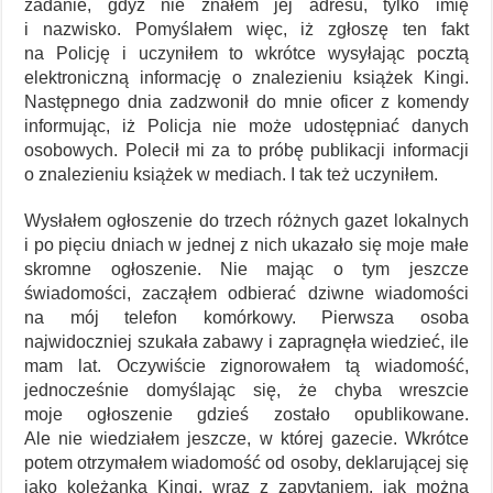
zadanie, gdyż nie znałem jej adresu, tylko imię
i nazwisko. Pomyślałem więc, iż zgłoszę ten fakt
na Policję i uczyniłem to wkrótce wysyłając pocztą
elektroniczną informację o znalezieniu książek Kingi.
Następnego dnia zadzwonił do mnie oficer z komendy
informując, iż Policja nie może udostępniać danych
osobowych. Polecił mi za to próbę publikacji informacji
o znalezieniu książek w mediach. I tak też uczyniłem.
Wysłałem ogłoszenie do trzech różnych gazet lokalnych
i po pięciu dniach w jednej z nich ukazało się moje małe
skromne ogłoszenie. Nie mając o tym jeszcze
świadomości, zacząłem odbierać dziwne wiadomości
na mój telefon komórkowy. Pierwsza osoba
najwidoczniej szukała zabawy i zapragnęła wiedzieć, ile
mam lat. Oczywiście zignorowałem tą wiadomość,
jednocześnie domyślając się, że chyba wreszcie
moje ogłoszenie gdzieś zostało opublikowane.
Ale nie wiedziałem jeszcze, w której gazecie. Wkrótce
potem otrzymałem wiadomość od osoby, deklarującej się
jako koleżanka Kingi, wraz z zapytaniem, jak można