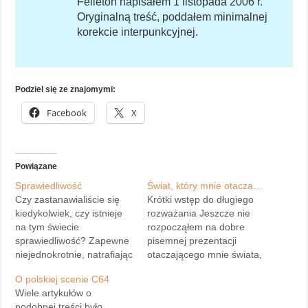
Felieton napisałem 1 listopada 2006 r.
Oryginalną treść, poddałem minimalnej
korekcie interpunkcyjnej.
Podziel się ze znajomymi:
Facebook
X
Powiązane
Sprawiedliwość
Świat, który mnie otacza…
Czy zastanawialiście się
Krótki wstęp do długiego
kiedykolwiek, czy istnieje
rozważania Jeszcze nie
na tym świecie
rozpocząłem na dobre
sprawiedliwość? Zapewne
pisemnej prezentacji
niejednokrotnie, natrafiając
otaczającego mnie świata,
na swoim życiu pewne
a już nasuwają mi się
O polskiej scenie C64
osoby, które z
pierwsze refleksje. Czy
Wiele artykułów o
premedytacją pragną nam
moja praca wyraziście
podobnej treści było