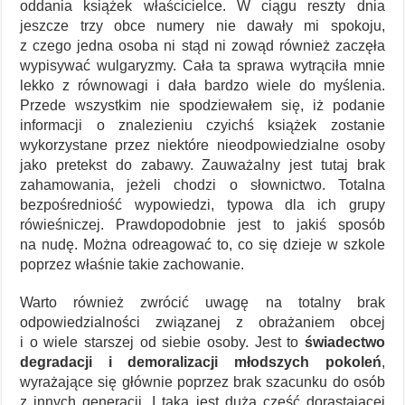
oddania książek właścicielce. W ciągu reszty dnia
jeszcze trzy obce numery nie dawały mi spokoju,
z czego jedna osoba ni stąd ni zowąd również zaczęła
wypisywać wulgaryzmy. Cała ta sprawa wytrąciła mnie
lekko z równowagi i dała bardzo wiele do myślenia.
Przede wszystkim nie spodziewałem się, iż podanie
informacji o znalezieniu czyichś książek zostanie
wykorzystane przez niektóre nieodpowiedzialne osoby
jako pretekst do zabawy. Zauważalny jest tutaj brak
zahamowania, jeżeli chodzi o słownictwo. Totalna
bezpośredniość wypowiedzi, typowa dla ich grupy
rówieśniczej. Prawdopodobnie jest to jakiś sposób
na nudę. Można odreagować to, co się dzieje w szkole
poprzez właśnie takie zachowanie.
Warto również zwrócić uwagę na totalny brak
odpowiedzialności związanej z obrażaniem obcej
i o wiele starszej od siebie osoby. Jest to
świadectwo
degradacji i demoralizacji młodszych pokoleń
,
wyrażające się głównie poprzez brak szacunku do osób
z innych generacji. I taka jest duża część dorastającej