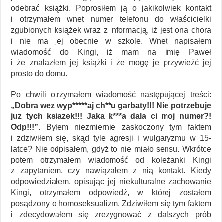
odebrać książki. Poprosiłem ją o jakikolwiek kontakt
i otrzymałem wnet numer telefonu do właścicielki
zgubionych książek wraz z informacją, iż jest ona chora
i nie ma jej obecnie w szkole. Wnet napisałem
wiadomość do Kingi, iż mam na imię Paweł
i że znalazłem jej książki i że mogę je przywieźć jej
prosto do domu.
Po chwili otrzymałem wiadomość następującej treści:
„Dobra wez wyp*****aj ch**u garbaty!!! Nie potrzebuje
juz tych ksiazek!!! Jaka k***a dala ci moj numer?!
Odp!!!”
. Byłem niezmiernie zaskoczony tym faktem
i zdziwiłem się, skąd tyle agresji i wulgaryzmu w 15-
latce? Nie odpisałem, gdyż to nie miało sensu. Wkrótce
potem otrzymałem wiadomość od koleżanki Kingi
z zapytaniem, czy nawiązałem z nią kontakt. Kiedy
odpowiedziałem, opisując jej niekulturalne zachowanie
Kingi, otrzymałem odpowiedź, w której zostałem
posądzony o homoseksualizm. Zdziwiłem się tym faktem
i zdecydowałem się zrezygnować z dalszych prób